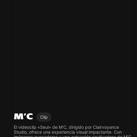
M’C
Clip
El videoclip «Seul» de M’C, dirigido por Clairvoyance
Studio, ofrece una experiencia visual impactante. Con
imágenes evocadoras y una actuación cautivadora de M’C,