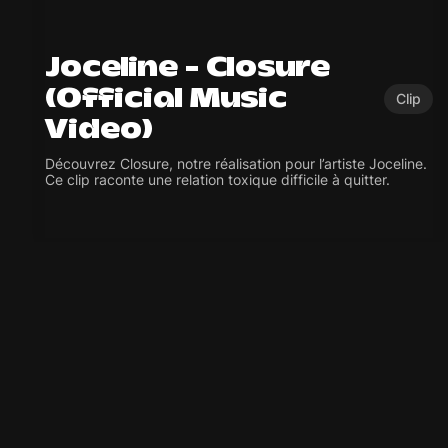
Joceline – Closure
(Official Music
Clip
Video)
Découvrez Closure, notre réalisation pour l’artiste Joceline.
Ce clip raconte une relation toxique difficile à quitter.
EXPLORER
À PROPOS
RÉALISATIONS
RÉSEAUX
YOUTUBE
INSTAGRAM