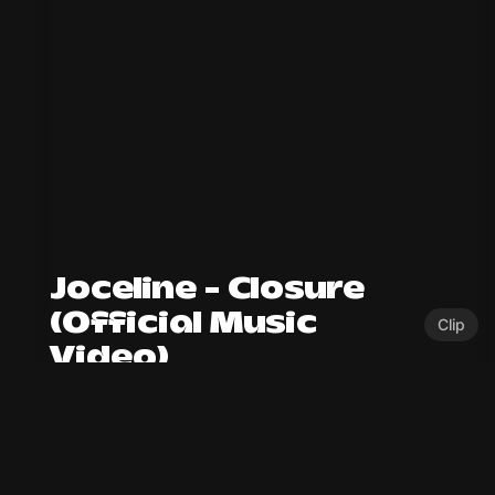
Joceline – Closure
(Official Music
Clip
Video)
Découvrez Closure, notre réalisation pour l’artiste Joceline.
Ce clip raconte une relation toxique difficile à quitter.